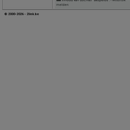
Inhoud van dochter 'skopelos': -
Misbruik
melden
© 2000-2026 - 2link.be