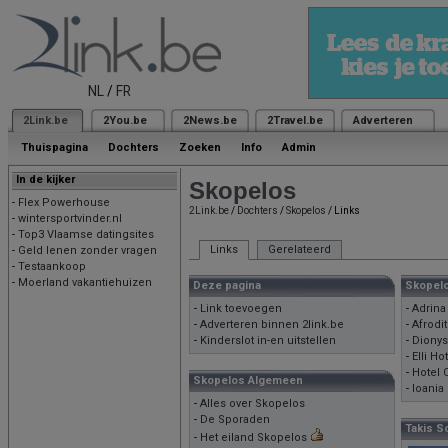
NL
/
FR
2Link.be
2You.be
2News.be
2Travel.be
Adverteren
Thuispagina
Dochters
Zoeken
Info
Admin
In de kijker
Skopelos
-
Flex Powerhouse
2Link.be
/
Dochters
/
Skopelos
/ Links
-
wintersportvinder.nl
-
Top3 Vlaamse datingsites
Links
Gerelateerd
-
Geld lenen zonder vragen
-
Testaankoop
-
Moerland vakantiehuizen
Deze pagina
Skopelo
-
Link toevoegen
-
Adrina
-
Adverteren binnen 2link.be
-
Afrodi
-
Kinderslot in-en uitstellen
-
Dionys
-
Elli H
-
Hotel 
Skopelos Algemeen
-
Ioania
-
Alles over Skopelos
-
De Sporaden
Takis S
-
Het eiland Skopelos