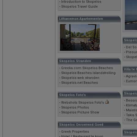
-
Introduction to Skopelos
-
Skopelos Travel Guide
Lithanemon Apartementen
Skopel
-
Del So
-
Pleou
-
Skopel
Skopelos Stranden
-
Greeka.com Skopelos Beaches
Villa t
-
Skopelos Beaches Islandstrolling
-
Agravl
-
Skopelos web stranden
-
Eumor
-
Skopelos.net Beaches
Skopelo
Skopelos Foto's
-
Beoord
-
Webshots Skopelos Foto's
-
Klimat
-
Skopelos Photos
-
Maistr
-
Skopelos Picture Show
-
Takis 
-
The Ga
Skopelos Onroerend Goed
-
Greek Properties
Skopelo
-
Hotel / Restaurant te koop