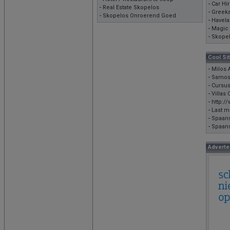
-
Car Hi
-
Real Estate Skopelos
-
Greek
-
Skopelos Onroerend Goed
-
Havela
-
Magic 
-
Skopel
Cool Si
-
Milos 
-
Samos 
-
Cursu
-
Villas 
-
http:/
-
Last m
-
Spaans
-
Spaans
Adverte